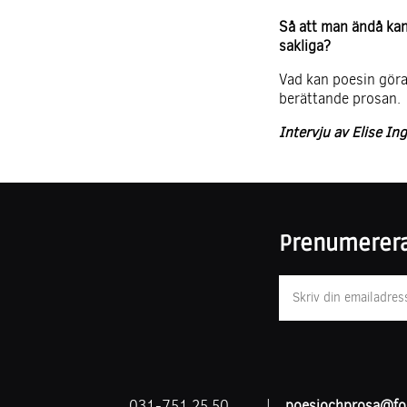
Så att man ändå kan
sakliga?
Vad kan poesin göra
berättande prosan.
Intervju av Elise In
Prenumerera
031-751 25 50
|
poesiochprosa@for