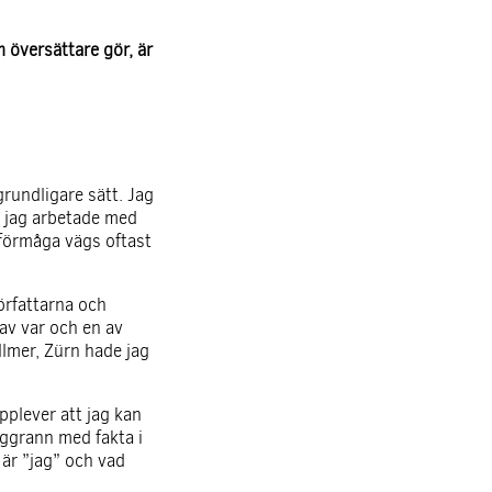
m översättare gör, är
grundligare sätt. Jag
är jag arbetade med
 förmåga vägs oftast
örfattarna och
av var och en av
lmer, Zürn hade jag
pplever att jag kan
oggrann med fakta i
 är ”jag” och vad