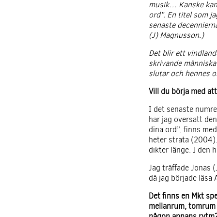
musik… Kanske kan ma
ord”. En titel som ja
senaste decennierna
(J) Magnusson.)
Det blir ett vindlan
skrivande människa p
slutar och hennes or
Vill du börja med at
I det senaste numret
har jag översatt den
dina ord”, finns me
heter strata (2004).
dikter länge. I den 
Jag träffade Jonas (
då jag började läsa 
Det finns en Mkt spec
mellanrum, tomrum 
någon annans rytm