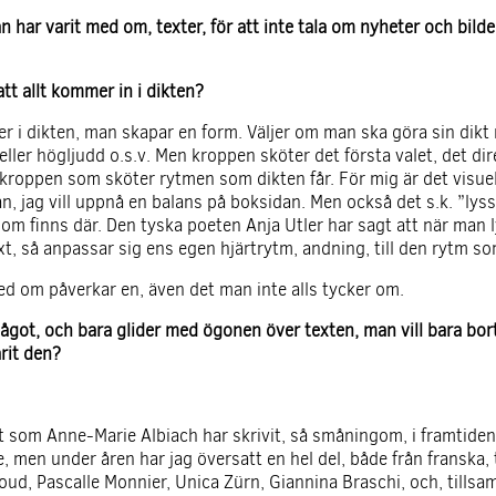
 har varit med om, texter, för att inte tala om nyheter och bild
tt allt kommer in i dikten?
er i dikten, man skapar en form. Väljer om man ska göra sin dikt ri
eller högljudd o.s.v. Men kroppen sköter det första valet, det dir
 kroppen som sköter rytmen som dikten får. För mig är det visuell
an, jag vill uppnå en balans på boksidan. Men också det s.k. ”lys
llt som finns där. Den tyska poeten Anja Utler har sagt att när man
xt, så anpassar sig ens egen hjärtrytm, andning, till den rytm s
ed om påverkar en, även det man inte alls tycker om.
ågot, och bara glider med ögonen över texten, man vill bara bor
rit den?
llt som Anne-Marie Albiach har skrivit, så småningom, i framtiden
, men under åren har jag översatt en hel del, både från franska,
ud, Pascalle Monnier, Unica Zürn, Giannina Braschi, och, till