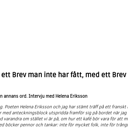
å ett Brev man inte har fått, med ett Bre
on annans ord. Intervju med Helena Eriksson
. Poeten Helena Eriksson och jag har stämt träff på ett franskt 
r med anteckningsblock utspridda framför sig på bordet när jag 
d varandra om stället vi är på, om hur ett kafé bör vara för att 
 böcker pennor och tankar: inte för mycket folk, inte för trångt