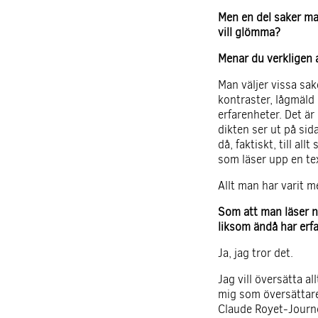
Men en del saker man
vill glömma?
Menar du verkligen a
Man väljer vissa sak
kontraster, lågmäld 
erfarenheter. Det är
dikten ser ut på sid
då, faktiskt, till a
som läser upp en te
Allt man har varit m
Som att man läser n
liksom ändå har erfa
Ja, jag tror det.
Jag vill översätta a
mig som översättare
Claude Royet-Journo