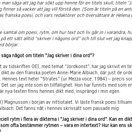
n säga att jag har sökt upp henne för en titels skull, titeln ”Ja
g finner så vacker att jag vill förstå den. (Som är titeln på en an
s franska poesi, och vars redaktörer och översättare är Helena
de samtal om poesi, rytm, om hur text och liv går in i varandra, 
å ett sätt alltid ”skriver i någons ord” och till slut vet jag kna
d börjar.
t säga något om titeln ”Jag skriver i dina ord”?
 av tidskriften OEI, med temat ”Jordkonst”, har jag skrivit en te
 dikt av den franska poeten Anne-Marie Albiach, där just de orden
d. Hennes text heter ”Strates” (ur Mezza voce, 1984) – precis s
 Det ser jag inte som en tillfällighet. Hon har funnits med som e
här nya texten finns hennes dikt med, insprängd i min egen.
J) Magnusson i början av nittiotalet. Vi läste fransk poesi tillsa
Albiach. Det fanns nåt i hennes skrivsätt som passade mig.
iell rytm i flera av dikterna i ”Jag skriver i dina ord”. Kan en di
som ofta bestämmer rytmen – vara en intertext? Hur kan ens sk
?