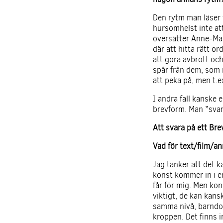
Den rytm man läser t
hursomhelst inte att
översätter Anne-Mar
där att hitta rätt o
att göra avbrott och
spår från dem, som 
att peka på, men t.
I andra fall kanske
brevform. Man ”svara
Att svara på ett Bre
Vad för text/film/an
Jag tänker att det k
konst kommer in i en
får för mig. Men ko
viktigt, de kan kans
samma nivå, barndoms
kroppen. Det finns i