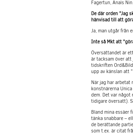
Fagertun, Anaïs Nin.
De där orden ”Jag sk
hänvisad till att gör
Ja, man utgår från e
Inte så Mkt att ”göra
Översättandet är ett
är tacksam över att 
tidskriften Ord&Bil
upp av känslan att 
När jag har arbetat
konstnärerna Unica Z
dem. Det var något 
tidigare översatt). S
Bland mina essäer fi
tänka snabbare – ell
de berättande partie
som t.ex. är citat fr