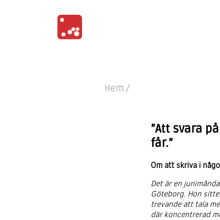
Hem
/
”Att svara p
får.”
Om att skriva i någ
Det är en junimåndag
Göteborg. Hon sitte
trevande att tala me
där koncentrerad med