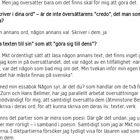
 Men jag översätter bara om det finns skäl för mig att göra det.
river i dina ord” – är de inte översättarens ”credo”, det man so
a?
n annans ord, någon annans val. Skriver i dem, ja.
 texten till sin” som att ”göra sig till dens”?
 Mkt ordentligt sätt att läsa någon annans text, det finns inget 
jag kom in på översättandet, det var något av en tillfällighet: n
d, var det någon som bad mig om det. Min tvekan inför min egen
”det här måste finnas på svenska”.
 med min essäbok Någon syr, är det du? som handlar om de två f
ürn och Hans Bellmer, har jag parallellt arbetat översättningar 
nödvändigt för mig, att samtidigt översätta dem (åtminstone Bel
kriva i deras ord, för att kunna skriva om deras liv, texter, verk.
nns det partier som är mera som poesi. Där går det undan, jag u
er mer rörligt – i samband i poesin. Samtidigt som jag är Mkt n
rna. I diktpartierna försöker jag tydligt visa för läsaren vad som
ån dem.