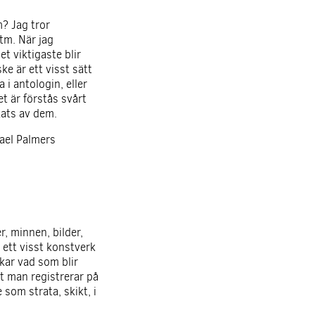
m? Jag tror
tm. När jag
t viktigaste blir
e är ett visst sätt
 i antologin, eller
t är förstås svårt
kats av dem.
ael Palmers
r, minnen, bilder,
 ett visst konstverk
kar vad som blir
et man registrerar på
 som strata, skikt, i