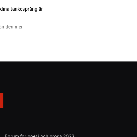
 dina tankesprång är
 än den mer
Forum för poesi och prosa 2022