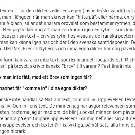
exten i – är den diktens eller ens egen (läsande/skrivande) ryt
 man i längden när man skriver kan ”hitta på”, eller härma, en ry
ie Albiach, så är det snarare ordvalet som bestämmer rytmen, de
rd. Men jag tycker nog att man kan känna igen en rytm – som kansk
 pauser i sin text – en viss rytm hos vissa av de franska poeterna
man kan känna igen här och där i den svenska samtidspoesin. De
ex. UKON:s, Fredrik Nybergs och mina egna dikter har nog påver
 en form kan vara en intertext, som Emmanuel Hocqards och Mich
r” på brevet, skriver kanske ”brev” till varann? Fast ändå inte.
v man inte fått, med ett Brev som ingen får?
nanhet får ”komma in” i dina egna dikter?
anske inte handlar så Mkt om text, som om liv. Upplevelser, texte
s liv. Och in i ens text. De minnen jag har avgör relevansen som
nsten, texterna jag är med om, de blir ju också minnen som påver
ke ändra på ens tidigare upplevelser? För mig befinner sig allt d
upplevelser och texter är lika viktiga, på nåt sätt, alla finns de
ngen hierarki.