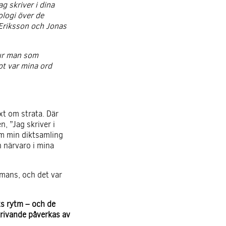
g skriver i dina
tologi över de
 Eriksson och Jonas
hur man som
ppt var mina ord
xt om strata. Där
, ”Jag skriver i
om min diktsamling
n närvaro i mina
mmans, och det var
kts rytm – och de
rivande påverkas av