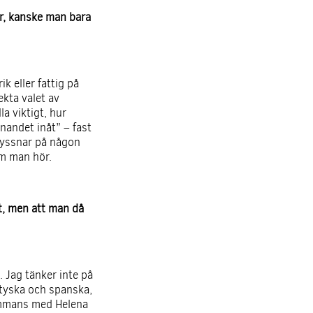
er, kanske man bara
k eller fattig på
ekta valet av
a viktigt, hur
snandet inåt” – fast
 lyssnar på någon
om man hör.
t, men att man då
. Jag tänker inte på
 tyska och spanska,
sammans med Helena