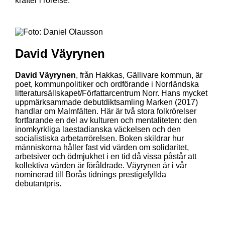
krafter i rörelse.
David Väyrynen
David Väyrynen
, från Hakkas, Gällivare kommun, är
poet, kommunpolitiker och ordförande i Norrländska
litteratursällskapet/Författarcentrum Norr. Hans mycket
uppmärksammade debutdiktsamling Marken (2017)
handlar om Malmfälten. Här är två stora folkrörelser
fortfarande en del av kulturen och mentaliteten: den
inomkyrkliga laestadianska väckelsen och den
socialistiska arbetarrörelsen. Boken skildrar hur
människorna håller fast vid värden om solidaritet,
arbetsiver och ödmjukhet i en tid då vissa påstår att
kollektiva värden är föråldrade. Väyrynen är i vår
nominerad till Borås tidnings prestigefyllda
debutantpris.