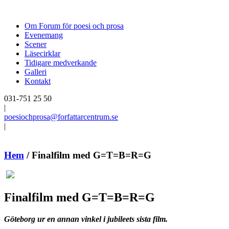
Om Forum för poesi och prosa
Evenemang
Scener
Läsecirklar
Tidigare medverkande
Galleri
Kontakt
031-751 25 50
|
poesiochprosa@forfattarcentrum.se
|
Hem
/
Finalfilm med G=T=B=R=G
Finalfilm med G=T=B=R=G
Göteborg ur en annan vinkel i jubileets sista film.