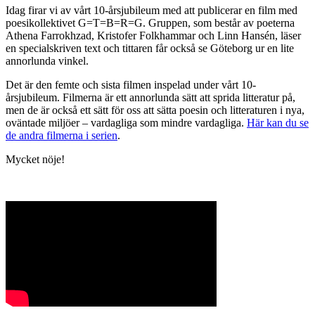
Idag firar vi av vårt 10-årsjubileum med att publicerar en film med
poesikollektivet G=T=B=R=G. Gruppen, som består av poeterna
Athena Farrokhzad, Kristofer Folkhammar och Linn Hansén, läser
en specialskriven text och tittaren får också se Göteborg ur en lite
annorlunda vinkel.
Det är den femte och sista filmen inspelad under vårt 10-
årsjubileum. Filmerna är ett annorlunda sätt att sprida litteratur på,
men de är också ett sätt för oss att sätta poesin och litteraturen i nya,
oväntade miljöer – vardagliga som mindre vardagliga.
Här kan du se
de andra filmerna i serien
.
Mycket nöje!