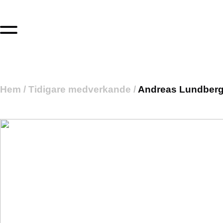
Hem
/
Tidigare medverkande
/
Andreas Lundber