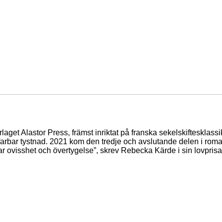
rlaget Alastor Press, främst inriktat på franska sekelskifteskl
arbar tystnad. 2021 kom den tredje och avslutande delen i romansv
elar ovisshet och övertygelse”, skrev Rebecka Kärde i sin lovpri