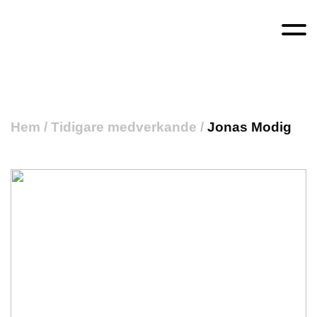
Hem
/
Tidigare medverkande
/
Jonas Modig