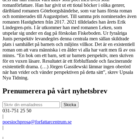
romanförfattare. Han har givit ut ett tiotal böcker i olika genrer,
däribland romanen Göteborgshändelse, som var hans första roman
och nominerades till Augustpriset. Till samma pris nominerades även
romanen Hastigheten från 2017. 2021 tilldelades han årets Erik
Lindegren-pris. I år utkommer han med romanen Leken, som
utspelar sig under en dag på förskolan Fiskeboden. Ur fyraåriga
Junis perspektiv levandegörs denna centrala men sällan skildrade
plats i samhället på barnets och miljöns villkor. Det är en existentiell
roman om att vara människa i en ålder vi alla har varit men få av oss
minns. “En bok om ett barn, sett ur barnets perspektiv, men skriven
för en vuxen läsare. Resultatet är ett förbluffande och fascinerande
existentiellt drama. (…) Jörgen Gassilewski lämnar ingen oberörd
när han vrider och vänder perspektiven på detta sätt”, skrev Upsala
Nya Tidning.
Prenumerera på vårt nyhetsbrev
031-751 25 50
|
poesiochprosa@forfattarcentrum.se
|
|