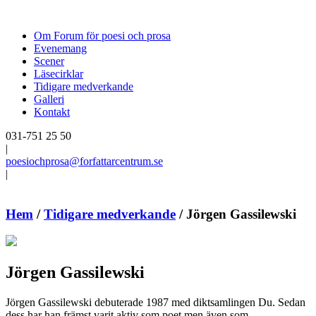
Om Forum för poesi och prosa
Evenemang
Scener
Läsecirklar
Tidigare medverkande
Galleri
Kontakt
031-751 25 50
|
poesiochprosa@forfattarcentrum.se
|
Hem
/
Tidigare medverkande
/
Jörgen Gassilewski
Jörgen Gassilewski
Jörgen Gassilewski debuterade 1987 med diktsamlingen Du. Sedan
dess har han främst varit aktiv som poet men även som