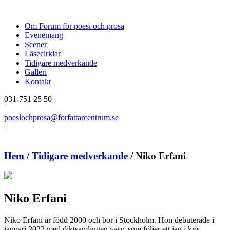
Om Forum för poesi och prosa
Evenemang
Scener
Läsecirklar
Tidigare medverkande
Galleri
Kontakt
031-751 25 50
|
poesiochprosa@forfattarcentrum.se
|
Hem
/
Tidigare medverkande
/
Niko Erfani
Niko Erfani
Niko Erfani är född 2000 och bor i Stockholm. Hon debuterade i
januari 2022 med diktsamlingen varv, som följer ett jag i kris.