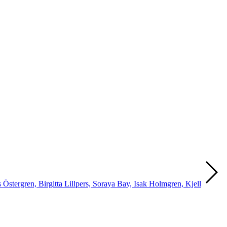
stergren, Birgitta Lillpers, Soraya Bay, Isak Holmgren, Kjell
T