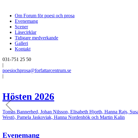
Om Forum för poesi och prosa
Evenemang
Scener
Läsecirklar
Tidigare medverkande
Galleri
Kontakt
031-751 25 50
|
poesiochprosa@forfattarcentrum.se
|
Hösten 2026
Tomas Bannerhed, Johan Nilsson, Elisabeth Hjorth, Hanna Rajs, Susa
Westö, Pamela Jaskoviak, Hanna Nordenhök och Martin Kalin
Evenemang