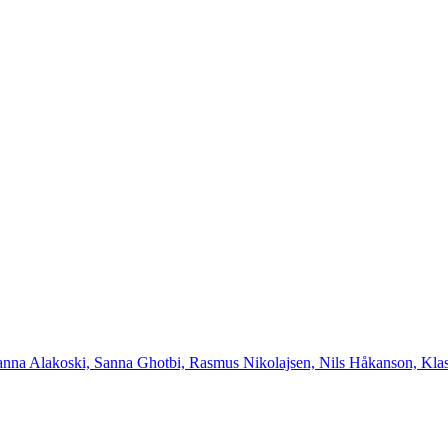
nna Alakoski, Sanna Ghotbi, Rasmus Nikolajsen, Nils Håkanson, Klas Ö