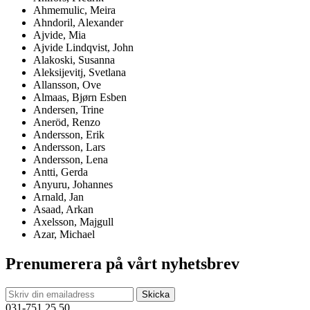
Ahmemulic, Meira
Ahndoril, Alexander
Ajvide, Mia
Ajvide Lindqvist, John
Alakoski, Susanna
Aleksijevitj, Svetlana
Allansson, Ove
Almaas, Bjørn Esben
Andersen, Trine
Aneröd, Renzo
Andersson, Erik
Andersson, Lars
Andersson, Lena
Antti, Gerda
Anyuru, Johannes
Arnald, Jan
Asaad, Arkan
Axelsson, Majgull
Azar, Michael
Prenumerera på vårt nyhetsbrev
031-751 25 50