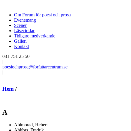
Om Forum för poesi och prosa
Evenemang
Scener
Läsecirklar
Tidigare medverkande
Galleri
Kontakt
031-751 25 50
|
poesiochprosa@forfattarcentrum.se
|
Hem
/
A
Abimorad, Hebert
Ahlfors, Fredrik