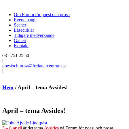
Om Forum för poesi och prosa
Evenemang
Scener
Läsecirklar
Tidigare medverkande
Galleri
Kontakt
031-751 25 50
|
poesiochprosa@forfattarcentrum.se
|
Hem
/
April – tema Avsides!
April – tema Avsides!
5 – 8 april
är det tema
Avsides
på Forum för poesi och prosa.