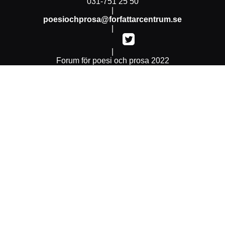
031-751 25 50
|
poesiochprosa@forfattarcentrum.se
|
|
Forum för poesi och prosa 2022