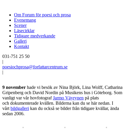
Om Forum för poesi och prosa
Evenemang
Scener
Läsecirklar
Tidigare medverkande
Galleri
Kontakt
031-751 25 50
|
poesiochprosa@forfattarcentrum.se
|
9
november
hade vi besök av Nina Björk, Lina Wolff, Catharina
Gripenberg och David Nordin på Musikens hus i Göteborg. Som
vanligt var vår hovfotograf
Jarmo Väyrynen
på plats
och dokumenterade kvällen. Bilderna kan du se här nedan. I
vårt
bildgalleri
kan du också se bilder från tidigare kvällar, ända
sedan 2006.