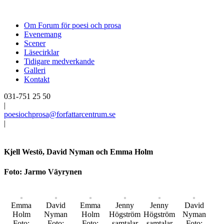
Om Forum för poesi och prosa
Evenemang
Scener
Läsecirklar
Tidigare medverkande
Galleri
Kontakt
031-751 25 50
|
poesiochprosa@forfattarcentrum.se
|
Kjell Westö, David Nyman och Emma Holm
Foto: Jarmo Väyrynen
Emma
David
Emma
Jenny
Jenny
David
Holm
Nyman
Holm
Högström
Högström
Nyman
Foto:
Foto:
Foto:
samtalar
samtalar
Foto: