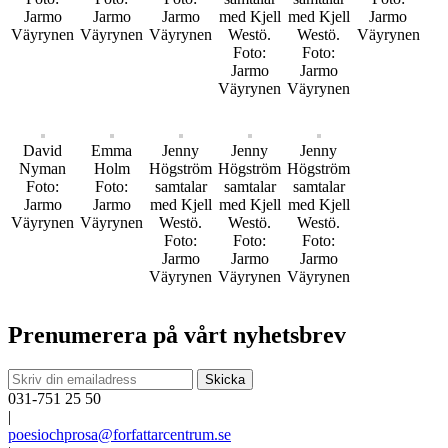
Jarmo
Jarmo
Jarmo
med Kjell
med Kjell
Jarmo
Väyrynen
Väyrynen
Väyrynen
Westö.
Westö.
Väyrynen
Foto:
Foto:
Jarmo
Jarmo
Väyrynen
Väyrynen
David
Emma
Jenny
Jenny
Jenny
Nyman
Holm
Högström
Högström
Högström
Foto:
Foto:
samtalar
samtalar
samtalar
Jarmo
Jarmo
med Kjell
med Kjell
med Kjell
Väyrynen
Väyrynen
Westö.
Westö.
Westö.
Foto:
Foto:
Foto:
Jarmo
Jarmo
Jarmo
Väyrynen
Väyrynen
Väyrynen
Prenumerera på vårt nyhetsbrev
031-751 25 50
|
poesiochprosa@forfattarcentrum.se