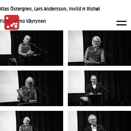
Klas Östergren, Lars Andersson, Invild H Rishøi
Foto: Jarmo Väyrynen