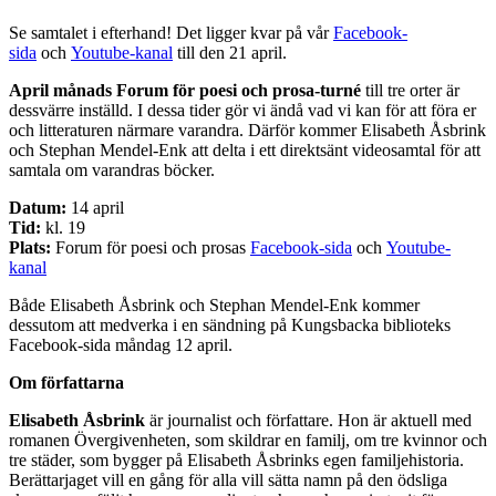
Se samtalet i efterhand! Det ligger kvar på vår
Facebook-
sida
och
Youtube-kanal
till den 21 april.
April månads Forum för poesi och prosa-turné
till tre orter är
dessvärre inställd. I dessa tider gör vi ändå vad vi kan för att föra er
och litteraturen närmare varandra. Därför kommer Elisabeth Åsbrink
och Stephan Mendel-Enk att delta i ett direktsänt videosamtal för att
samtala om varandras böcker.
Datum:
14 april
Tid:
kl. 19
Plats:
Forum för poesi och prosas
Facebook-sida
och
Youtube-
kanal
Både Elisabeth Åsbrink och Stephan Mendel-Enk kommer
dessutom att medverka i en sändning på Kungsbacka biblioteks
Facebook-sida måndag 12 april.
Om författarna
Elisabeth Åsbrink
är journalist och författare. Hon är aktuell med
romanen Övergivenheten, som skildrar en familj, om tre kvinnor och
tre städer, som bygger på Elisabeth Åsbrinks egen familjehistoria.
Berättarjaget vill en gång för alla vill sätta namn på den ödsliga