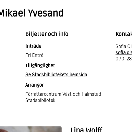
 Mikael Yvesand
Biljetter och info
Konta
Inträde
Sofia O
sofia.o
Fri Entré
070-2
Tillgänglighet
Se Stadsbibliotekets hemsida
Arrangör
Författarcentrum Väst och Halmstad
Stadsbibliotek
Lina Wolff