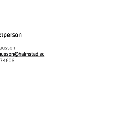
ktperson
lausson
lausson@halmstad.se
874606