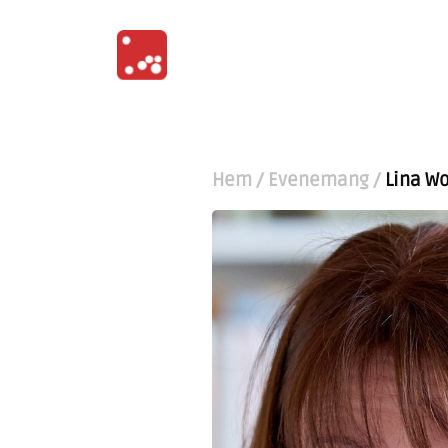
Hem
/
Evenemang
/
Lina Wo