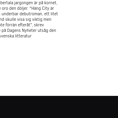
ertala jargongen är på kornet,
 oro den döljer. “Häng City
är
s underbar debutroman, ett litet
nd skulle visa sig viktig men
te förrän efteråt”, skrev
e på Dagens Nyheter utsåg den
svenska litteratur