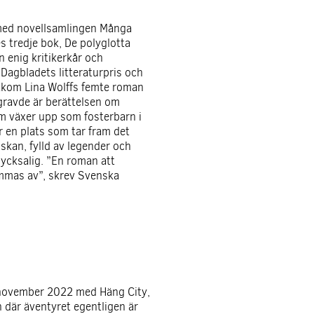
ed novellsamlingen Många
 tredje bok, De polyglotta
n enig kritikerkår och
Dagbladets litteraturpris och
tkom Lina Wolffs femte roman
egravde är berättelsen om
om växer upp som fosterbarn i
r en plats som tar fram det
kan, fylld av legender och
lycksalig. ”En roman att
ämmas av”, skrev Svenska
 november 2022 med Häng City,
där äventyret egentligen är