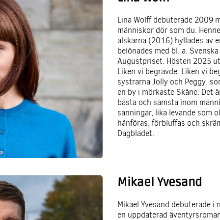
Lina Wolff
debuterade 2009 m
människor dör som du. Hennes
älskarna (2016) hyllades av e
belönades med bl. a. Svenska 
Augustpriset. Hösten 2025 u
Liken vi begravde. Liken vi b
systrarna Jolly och Peggy, s
en by i mörkaste Skåne. Det ä
bästa och sämsta inom männis
sanningar, lika levande som o
hänföras, förbluffas och skr
Dagbladet.
Mikael Yvesand
Mikael Yvesand
debuterade i
en uppdaterad äventyrsroman 