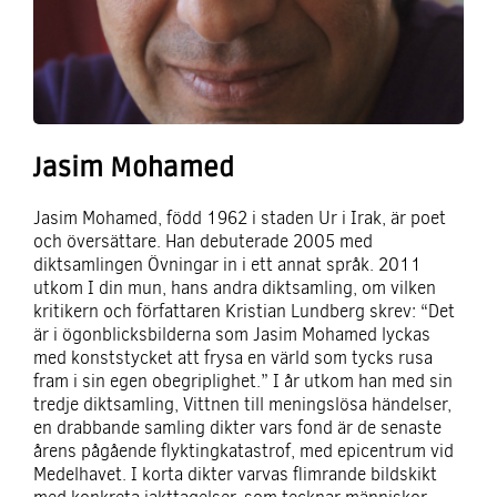
Jasim Mohamed
Jasim Mohamed
, född 1962 i staden Ur i Irak, är poet
och översättare. Han debuterade 2005 med
diktsamlingen Övningar in i ett annat språk. 2011
utkom I din mun, hans andra diktsamling, om vilken
kritikern och författaren Kristian Lundberg skrev: “Det
är i ögonblicksbilderna som Jasim Mohamed lyckas
med konststycket att frysa en värld som tycks rusa
fram i sin egen obegriplighet.” I år utkom han med sin
tredje diktsamling, Vittnen till meningslösa händelser,
en drabbande samling dikter vars fond är de senaste
årens pågående flyktingkatastrof, med epicentrum vid
Medelhavet. I korta dikter varvas flimrande bildskikt