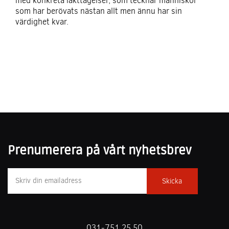
med konkreta iakttagelser, som tecknar människor
som har berövats nästan allt men ännu har sin
värdighet kvar.
Prenumerera på vårt nyhetsbrev
031-751 25 50