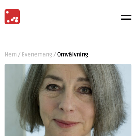
Hem
/
Evenemang
/
Omvälvning