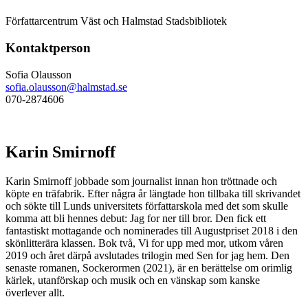
Författarcentrum Väst och Halmstad Stadsbibliotek
Kontaktperson
Sofia Olausson
sofia.olausson@halmstad.se
070-2874606
Karin Smirnoff
Karin Smirnoff jobbade som journalist innan hon tröttnade och
köpte en träfabrik. Efter några år längtade hon tillbaka till skrivandet
och sökte till Lunds universitets författarskola med det som skulle
komma att bli hennes debut: Jag for ner till bror. Den fick ett
fantastiskt mottagande och nominerades till Augustpriset 2018 i den
skönlitterära klassen. Bok två, Vi for upp med mor, utkom våren
2019 och året därpå avslutades trilogin med Sen for jag hem. Den
senaste romanen, Sockerormen (2021), är en berättelse om orimlig
kärlek, utanförskap och musik och en vänskap som kanske
överlever allt.