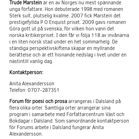
Trude Marstein
är en av Norges nu mest spännande
unga författare. Hon debuterade 1998 med romanen
Sterk sult, plutselig kvalme. 2007 fick Marstein det
prestigefyllda P O Enquist priset. 2009 gavs romanen
Göra gott ut på svenska, för vilken hon vann det
norska kritikerpriset. I den får vi följa 118 av invånarna
i en liten norsk stad under en het sommarhelg. De
ständiga perspektivskiftena skapar en myllrande
berättelse och är ett hisnande nedslag i livet under en
nästintill vanlig dag.
Kontaktperson:
Anita Alexandersson
Telefon: 0707-287351
Forum för poesi och prosa
arrangeras i Dalsland på
flera olika orter. Samtliga orter arrangerar sina
program i samarbete med Författarcentrum Väst och
Bokdagar i Dalsland. Som samordnande kontaktperson
för Forums arbete i Dalsland fungerar Anita
Alexandersson.