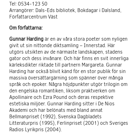
Tel: 0534-123 50
Arrangörer: Dals-Eds bibliotek, Bokdagar i Dalsland,
Författarcentrum Väst
Om författarna:
Gunnar Harding
är en av våra stora poeter som nyligen
givit ut sin nittonde diktsamling – Innerstad. Här
utgörs utsikten av de närmaste landskapen, stadens
gator och dess invånare. Och här finns en svit innerliga
kärleksdikter riktade till partnern Margareta. Gunnar
Harding har också blivit känd för en stor publik för sin
massiva översättargärning som spänner över många
språk och epoker. Några höjdpunkter utgör trilogin om
den engelska romantiken, liksom praktverken om
Apollinaire och Ezra Pound och deras respektive
estetiska miljöer. Gunnar Harding sitter i De Nios
Akademi och har belönats med bland annat
Bellmanpriset (1992), Svenska Dagbladets
Litteraturpris (1995), Ferlinpriset (2001) och Sveriges
Radios Lyrikpris (2004).