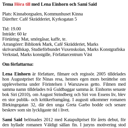
Tema
Höra till
med Lena Einhorn och Sami Said
Plats: Kinnaborgsalen, Kommunhuset Kinna
Därefter: Café Skrädderiet, Kyrkogatan 5
Tid: 19.00
Inträde: 60 kr
Förtäring: Mat, smörgåsar, kaffe, te.
Arrangörer: Bibliotek Mark, Café Skrädderiet, Marks
skrivarsällskap, Studieförbundet Vuxenskolan, Marks Konstgrafiska
Verkstad, Marks konstgille, Författarcentrum Väst
Om författarna:
Lena Einhorn
är författare, filmare och regissör. 2005 tilldelades
hon Augustpriset för Ninas resa, hennes egen mors berättelse om
upplevelserna under Förintelsen i Warszawas getto. Filmen med
samma namn tilldelades två Guldbaggar samma år. Einhorns senaste
bok Siri (2010), om August Strindberg och Siri von Essens liv, blev
en stor publik- och kritikerframgång. I augusti utkommer romanen
Blekingegatan 32, där den unga Greta Garbo bodde och senare
beskrev som sin lyckligaste tid i livet.
Sami Said
belönades 2012 med Katapultpriset för årets debut, för
den hyllade romanen Väldigt sällan fin. I juryns motivering stod