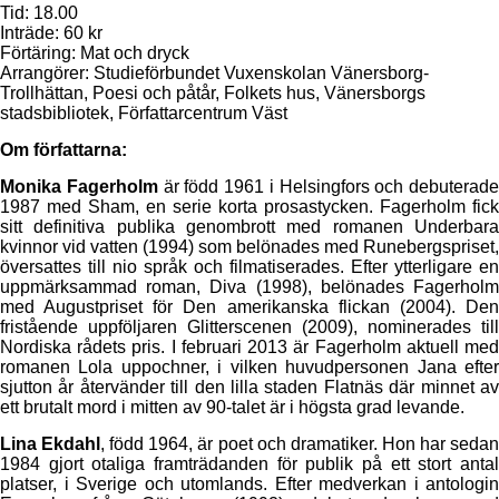
Tid: 18.00
Inträde: 60 kr
Förtäring: Mat och dryck
Arrangörer: Studieförbundet Vuxenskolan Vänersborg-
Trollhättan, Poesi och påtår, Folkets hus, Vänersborgs
stadsbibliotek, Författarcentrum Väst
Om författarna:
Monika Fagerholm
är född 1961 i Helsingfors och debuterade
1987 med Sham, en serie korta prosastycken. Fagerholm fick
sitt definitiva publika genombrott med romanen Underbara
kvinnor vid vatten (1994) som belönades med Runebergspriset,
översattes till nio språk och filmatiserades. Efter ytterligare en
uppmärksammad roman, Diva (1998), belönades Fagerholm
med Augustpriset för Den amerikanska flickan (2004). Den
fristående uppföljaren Glitterscenen (2009), nominerades till
Nordiska rådets pris. I februari 2013 är Fagerholm aktuell med
romanen Lola uppochner, i vilken huvudpersonen Jana efter
sjutton år återvänder till den lilla staden Flatnäs där minnet av
ett brutalt mord i mitten av 90-talet är i högsta grad levande.
Lina Ekdahl
, född 1964, är poet och dramatiker. Hon har seda
1984 gjort otaliga framträdanden för publik på ett stort antal
platser, i Sverige och utomlands. Efter medverkan i antologin