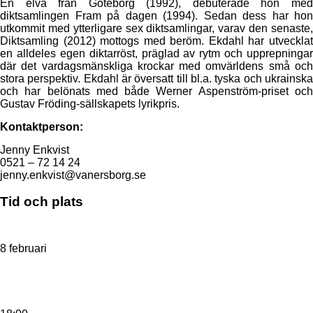
En elva från Göteborg (1992), debuterade hon med
diktsamlingen Fram på dagen (1994). Sedan dess har hon
utkommit med ytterligare sex diktsamlingar, varav den senaste,
Diktsamling (2012) mottogs med beröm. Ekdahl har utvecklat
en alldeles egen diktarröst, präglad av rytm och upprepningar
där det vardagsmänskliga krockar med omvärldens små och
stora perspektiv. Ekdahl är översatt till bl.a. tyska och ukrainska
och har belönats med både Werner Aspenström-priset och
Gustav Fröding-sällskapets lyrikpris.
Kontaktperson:
Jenny Enkvist
0521 – 72 14 24
jenny.enkvist@vanersborg.se
Tid och plats
8 februari