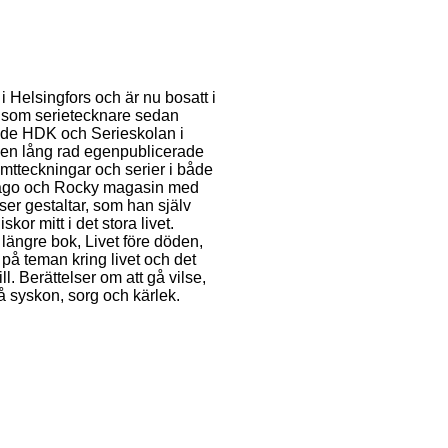
i Helsingfors och är nu bosatt i
 som serietecknare sedan
åde HDK och Serieskolan i
 en lång rad egenpublicerade
mtteckningar och serier i både
ago och Rocky magasin med
lser gestaltar, som han själv
kor mitt i det stora livet.
längre bok, Livet före döden,
 på teman kring livet och det
ill. Berättelser om att gå vilse,
 få syskon, sorg och kärlek.