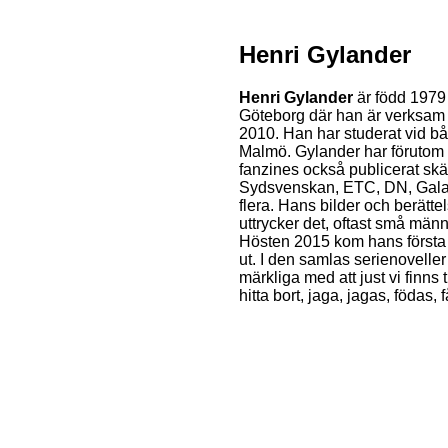
Henri Gylander
Henri Gylander
är född 1979 
Göteborg där han är verksam
2010. Han har studerat vid b
Malmö. Gylander har förutom
fanzines också publicerat skä
Sydsvenskan, ETC, DN, Gal
flera. Hans bilder och berätte
uttrycker det, oftast små männis
Hösten 2015 kom hans första 
ut. I den samlas serienoveller
märkliga med att just vi finns t
hitta bort, jaga, jagas, födas,