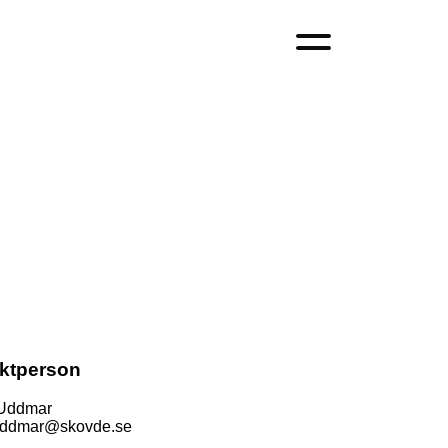
ktperson
 Uddmar
.uddmar@skovde.se