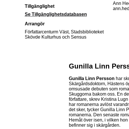
Ann He
Tillgänglighet
ann.he
Se Tillgänglighetsdatabasen
Arrangör
Författarcenturm Väst, Stadsbiblioteket
Skövde Kulturhus och Sensus
Gunilla Linn Pers
Gunilla Linn Persson
har skr
Skärgårdsdoktorn, Hästens ög
omsusade debuten som roman
Skuggorna bakom oss. En deb
författare, skrev Kristina Lug
har romanerna avlöst varandra
det sker, tycker Gunilla Linn P
romanerna. Den senaste rom
Hemåt över isen, i vilken hon 
befinner sig i skärgården.