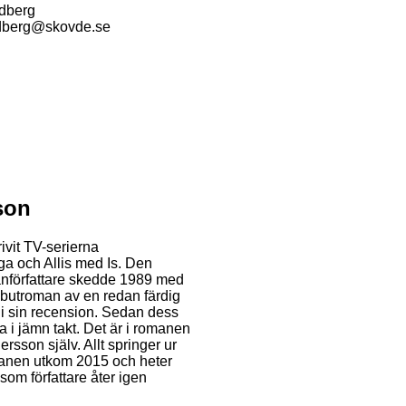
dberg
dberg@skovde.se
son
ivit TV-serierna
a och Allis med Is. Den
författare skedde 1989 med
utroman av en redan färdig
n i sin recension. Sedan dess
 i jämn takt. Det är i romanen
ersson själv. Allt springer ur
anen utkom 2015 och heter
som författare åter igen