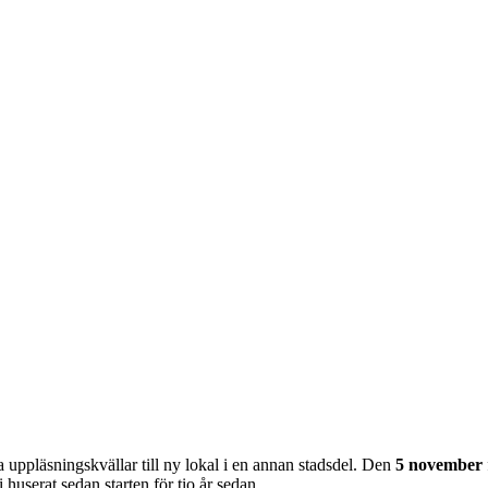
ra uppläsningskvällar till ny lokal i en annan stadsdel. Den
5 november
huserat sedan starten för tio år sedan.