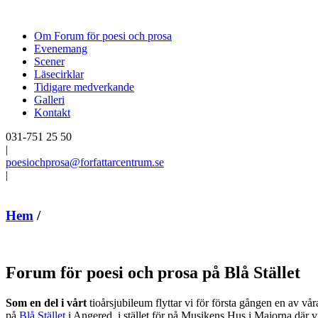
Om Forum för poesi och prosa
Evenemang
Scener
Läsecirklar
Tidigare medverkande
Galleri
Kontakt
031-751 25 50
|
poesiochprosa@forfattarcentrum.se
|
Hem
/
Forum för poesi och prosa på Blå Stället
Som en del i vårt
tioårsjubileum flyttar vi för första gången en av vå
på
Blå Stället
i Angered, i stället för på Musikens Hus i Majorna där vi 