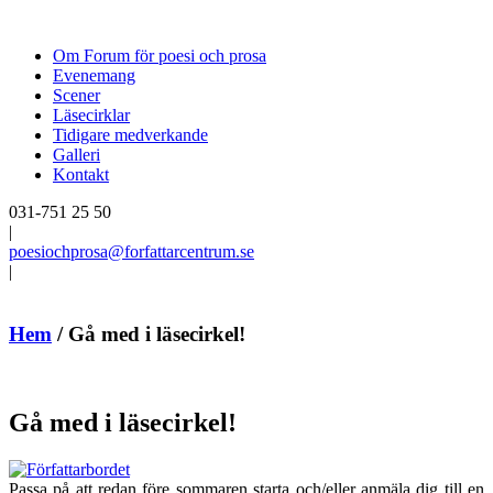
Om Forum för poesi och prosa
Evenemang
Scener
Läsecirklar
Tidigare medverkande
Galleri
Kontakt
031-751 25 50
|
poesiochprosa@forfattarcentrum.se
|
Hem
/
Gå med i läsecirkel!
Gå med i läsecirkel!
Passa på att redan före sommaren starta och/eller anmäla dig till en