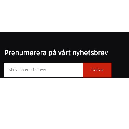
Prenumerera på vårt nyhetsbrev
031-751 25 50
poesiochprosa@forfattarcentrum.se