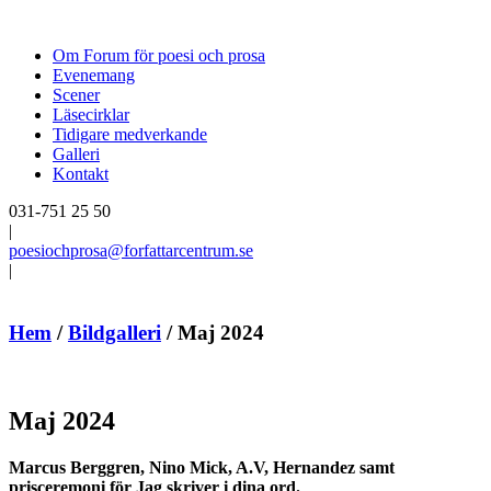
Om Forum för poesi och prosa
Evenemang
Scener
Läsecirklar
Tidigare medverkande
Galleri
Kontakt
031-751 25 50
|
poesiochprosa@forfattarcentrum.se
|
Hem
/
Bildgalleri
/
Maj 2024
Maj 2024
Marcus Berggren, Nino Mick, A.V, Hernandez samt
prisceremoni för Jag skriver i dina ord.