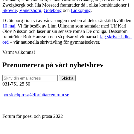
Zweigbergk och Jila Mossaed framträder då i olika kombinationer i
Skövde
,
Vänersborg
,
Göteborg
och
Lidköping
.
I Göteborg firar vi av vårsäsongen med en alldeles särskild kväll den
10 maj.
Vi får besök av Linn Ullmann som samtalar med Ulf Karl
Olov Nilsson och läser ur sin senaste roman De oroliga. Dessutom
framträder Bob Hansson och så prisar vi vinnarna i
Jag skriver i dina
ord
– vår nationella skrivtävling för gymnasieelever.
Varmt välkomna!
Prenumerera på vårt nyhetsbrev
031-751 25 50
|
poesiochprosa@forfattarcentrum.se
|
|
Forum för poesi och prosa 2022