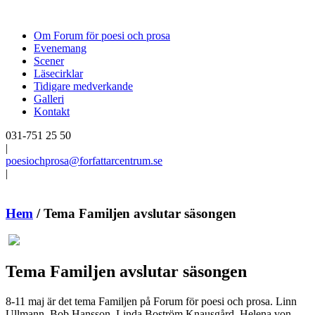
Om Forum för poesi och prosa
Evenemang
Scener
Läsecirklar
Tidigare medverkande
Galleri
Kontakt
031-751 25 50
|
poesiochprosa@forfattarcentrum.se
|
Hem
/
Tema Familjen avslutar säsongen
Tema Familjen avslutar säsongen
8-11 maj är det tema Familjen på Forum för poesi och prosa. Linn
Ullmann, Bob Hansson, Linda Boström Knausgård, Helena von