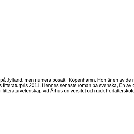
Mols på Jylland, men numera bosatt i Köpenhamn. Hon är en av 
s litteraturpris 2011. Hennes senaste roman på svenska, En av o
 litteraturvetenskap vid Århus universitet och gick Forfattersk