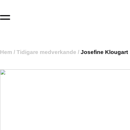
Hem
/
Tidigare medverkande
/
Josefine Klougart