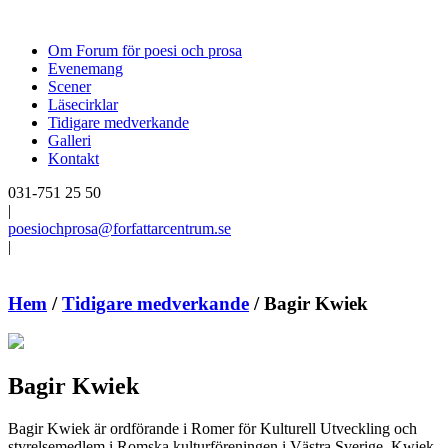
Om Forum för poesi och prosa
Evenemang
Scener
Läsecirklar
Tidigare medverkande
Galleri
Kontakt
031-751 25 50
|
poesiochprosa@forfattarcentrum.se
|
Hem
/
Tidigare medverkande
/
Bagir Kwiek
Bagir Kwiek
Bagir Kwiek är ordförande i Romer för Kulturell Utveckling och
styrelsemedlem i Romska kulturföreningen i Västra Sverige. Kwiek