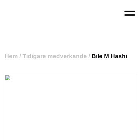
Hem
/
Tidigare medverkande
/
Bile M Hashi