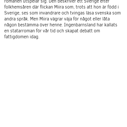
romanen utspelar sig. Den beskriver ett Sverige efter
folkhemsåren där flickan Miira som, trots att hon är född i
Sverige, ses som invandrare och tvingas läsa svenska som
andra språk. Men Miira vägrar väja för något eller låta
någon bestämma över henne. Ingenbarnsland har kallats
en statarroman för vår tid och skapat debatt om
fattigdomen idag.