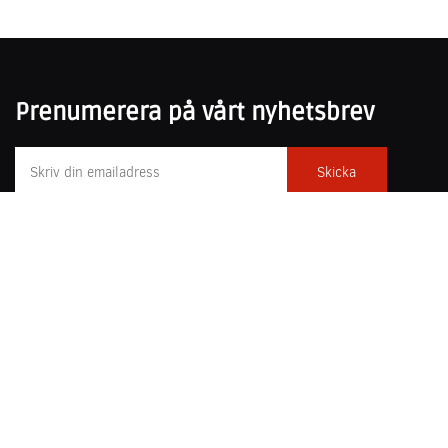
Prenumerera på vårt nyhetsbrev
031-751 25 50
poesiochprosa@forfattarcentrum.se
Forum för poesi och prosa 2022