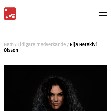
Hem
/
Tidigare medverkande
/
Eija Hetekivi
Olsson