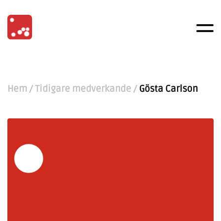
Hem
/
Tidigare medverkande
/
Gösta Carlson