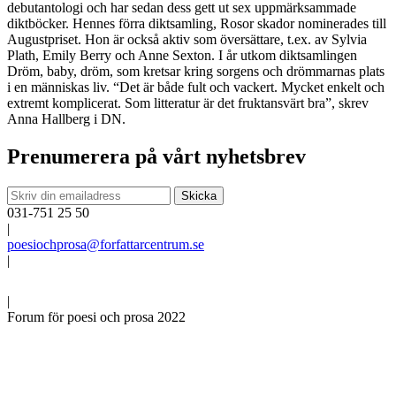
debutantologi och har sedan dess gett ut sex uppmärksammade
diktböcker. Hennes förra diktsamling, Rosor skador nominerades till
Augustpriset. Hon är också aktiv som översättare, t.ex. av Sylvia
Plath, Emily Berry och Anne Sexton. I år utkom diktsamlingen
Dröm, baby, dröm, som kretsar kring sorgens och drömmarnas plats
i en människas liv. “Det är både fult och vackert. Mycket enkelt och
extremt komplicerat. Som litteratur är det fruktansvärt bra”, skrev
Anna Hallberg i DN.
Prenumerera på vårt nyhetsbrev
031-751 25 50
|
poesiochprosa@forfattarcentrum.se
|
|
Forum för poesi och prosa 2022