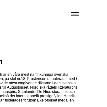
n
ch är en våra mest namnkunniga svenska
n, på stol nr.18. Frostenson debuterade med
I
av de mest tongivande diktarna i den svenska
ill Augustpriset, Nordiska rådets litteraturpris
lmanspris, Samfundet De Nios stora pris och
ckså det internationellt prestigefyllda Henrik-
07 tilldelades förutom Ekelöfpriset medaljen