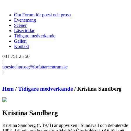
Om Forum för poesi och prosa
Evenemang
Scener
Läsecirklar
Tidigare medverkande
Galleri
Kontakt
031-751 25 50
|
poesiochprosa@forfattarcentrum.se
|
Hem
/
Tidigare medverkande
/
Kristina Sandberg
Kristina Sandberg
Kristina Sandberg (f. 1971) är uppvuxen i Sundsvall och debuterade
1997. Trilogin om hemmafrun Maj från Örnsköldsvik (Att föda ett