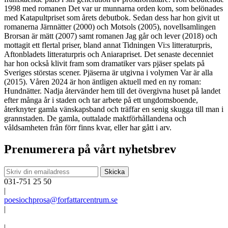
1998 med romanen
Det var ur munnarna orden kom
, som belönades
med Katapultpriset som årets debutbok. Sedan dess har hon givit ut
romanerna
Järnnätter
(2000) och
Motsols
(2005), novellsamlingen
Brorsan är mätt
(2007) samt romanen
Jag går och lever
(2018) och
mottagit ett flertal priser, bland annat Tidningen Vi:s litteraturpris,
Aftonbladets litteraturpris och Aniarapriset. Det senaste decenniet
har hon också klivit fram som dramatiker vars pjäser spelats på
Sveriges störstas scener. Pjäserna är utgivna i volymen
Var är alla
(2015). Våren 2024 är hon äntligen aktuell med en ny roman:
Hundnätter. Nadja återvänder hem till det övergivna huset på landet
efter många år i staden och tar arbete på ett ungdomsboende,
återknyter gamla vänskapsband och träffar en senig skugga till man i
grannstaden. De gamla, outtalade maktförhållandena och
våldsamheten från förr finns kvar, eller har gått i arv.
Prenumerera på vårt nyhetsbrev
031-751 25 50
|
poesiochprosa@forfattarcentrum.se
|
|