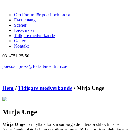
Om Forum för poesi och prosa
Evenemang
Scener
Läsecirklar
Tidigare medverkande
Galleri
Kontakt
031-751 25 50
|
poesiochprosa@forfattarcentrum.se
|
Hem
/
Tidigare medverkande
/
Mirja Unge
Mirja Unge
Mirja Unge
har hyllats för sin särpräglade litterära stil och har en
framstående plats i sin generation av prosaförfattare. Hon debuterade