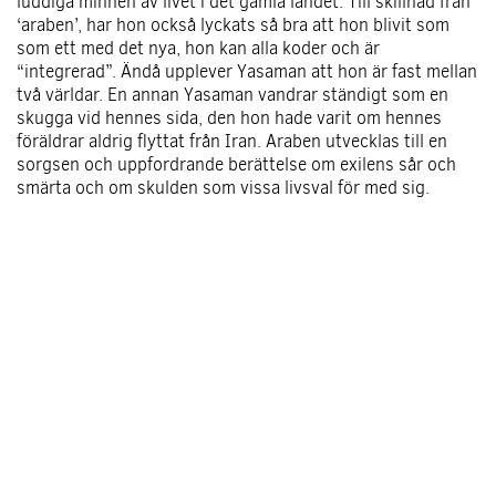
luddiga minnen av livet i det gamla landet. Till skillnad från
‘araben’, har hon också lyckats så bra att hon blivit som
som ett med det nya, hon kan alla koder och är
“integrerad”. Ändå upplever Yasaman att hon är fast mellan
två världar. En annan Yasaman vandrar ständigt som en
skugga vid hennes sida, den hon hade varit om hennes
föräldrar aldrig flyttat från Iran. Araben utvecklas till en
sorgsen och uppfordrande berättelse om exilens sår och
smärta och om skulden som vissa livsval för med sig.