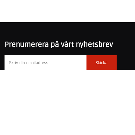
Prenumerera på vårt nyhetsbrev
031-751 25 50
poesiochprosa@forfattarcentrum.se