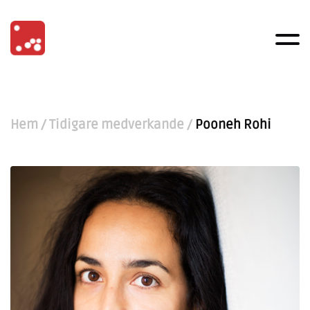
Hem
/
Tidigare medverkande
/
Pooneh Rohi