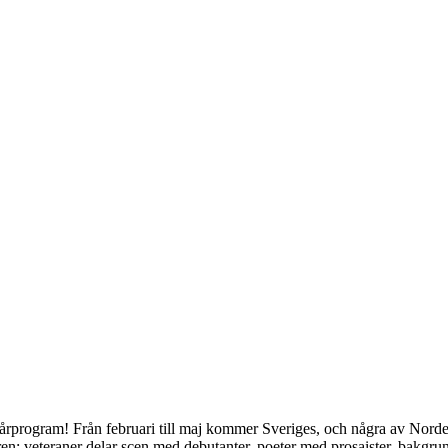
ta vårprogram! Från februari till maj kommer Sveriges, och några av Norde
turen: veteraner delar scen med debutanter, poeter med prosaister, bakgrun