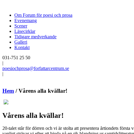
Om Forum för poesi och prosa
Evenemang
Scener
Läsecirklar
Tidigare medverkande
Galleri
Kontakt
031-751 25 50
|
poesiochprosa@forfattarcentrum.se
|
Hem
/
Vårens alla kvällar!
Vårens alla kvällar!
20-talet står för dörren och vi är stolta att presentera årtiondets förs
vanligt strävar vi efter att bjuda på en rik blandning ur samtidslittera