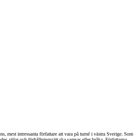
ns, mest intressanta författare att vara på turné i västra Sverige. Som
der, stilar och förhållningssätt ska samsas eller bråka. Författarna