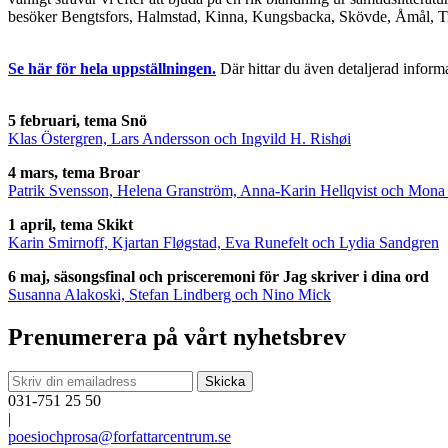
besöker Bengtsfors, Halmstad, Kinna, Kungsbacka, Skövde, Åmål, Tro
Se här för hela uppställningen.
Där hittar du även detaljerad inform
5 februari, tema Snö
Klas Östergren, Lars Andersson och Ingvild H. Rishøi
4 mars, tema Broar
Patrik Svensson, Helena Granström, Anna-Karin Hellqvist och Mon
1 april, tema Skikt
Karin Smirnoff, Kjartan Fløgstad, Eva Runefelt och Lydia Sandgren
6 maj, säsongsfinal och prisceremoni för Jag skriver i dina ord
Susanna Alakoski, Stefan Lindberg och Nino Mick
Prenumerera på vårt nyhetsbrev
031-751 25 50
|
poesiochprosa@forfattarcentrum.se