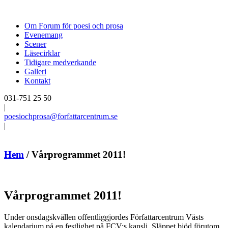
Om Forum för poesi och prosa
Evenemang
Scener
Läsecirklar
Tidigare medverkande
Galleri
Kontakt
031-751 25 50
|
poesiochprosa@forfattarcentrum.se
|
Hem
/
Vårprogrammet 2011!
Vårprogrammet 2011!
Under onsdagskvällen offentliggjordes Författarcentrum Västs
kalendarium på en festlighet på FCV:s kansli. Släppet bjöd förutom