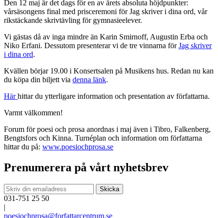
Den 12 maj är det dags för en av årets absoluta höjdpunkter:
vårsäsongens final med prisceremoni för Jag skriver i dina ord, vår
rikstäckande skrivtävling för gymnasieelever.
Vi gästas då av inga mindre än Karin Smirnoff, Augustin Erba och
Niko Erfani. Dessutom presenterar vi de tre vinnarna för
Jag skriver
i dina ord
.
Kvällen börjar 19.00 i Konsertsalen på Musikens hus. Redan nu kan
du köpa din biljett via
denna länk
.
Här
hittar du ytterligare information och presentation av författarna.
Varmt välkommen!
Forum för poesi och prosa anordnas i maj även i Tibro, Falkenberg,
Bengtsfors och Kinna. Turnéplan och information om författarna
hittar du på:
www.poesiochprosa.se
Prenumerera på vårt nyhetsbrev
031-751 25 50
|
poesiochprosa@forfattarcentrum.se